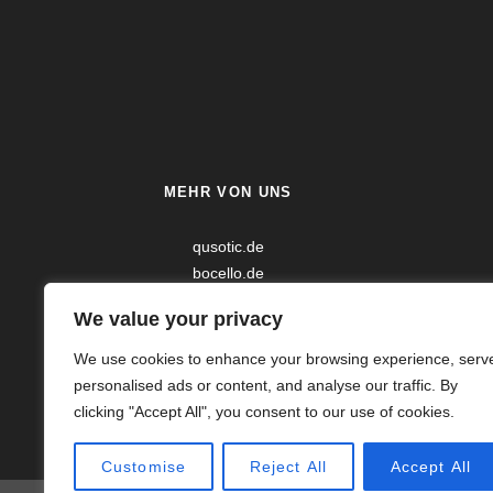
MEHR VON UNS
qusotic.de
bocello.de
mikokaffee.de
We value your privacy
Puro Fairtrade Kaffee
We use cookies to enhance your browsing experience, serv
personalised ads or content, and analyse our traffic. By
clicking "Accept All", you consent to our use of cookies.
Customise
Reject All
Accept All